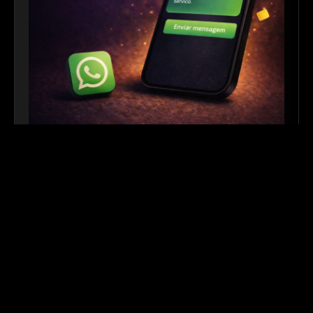
Link para WhatsApp
|
Ferramenta Gratuita
Crie links personalizados do WhatsApp com
mensagem automática para facilitar o contato com
seus clientes. Ideal para sites, redes sociais, QR
Codes e campanhas de divulgação.
Outros links