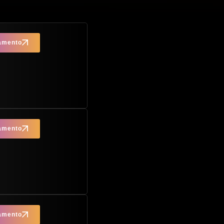
çamento
çamento
çamento