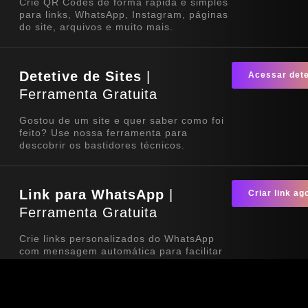
Crie QR Codes de forma rápida e simples
para links, WhatsApp, Instagram, páginas
do site, arquivos e muito mais.
Detetive de Sites
|
Acessar dete
Ferramenta Gratuita
Gostou de um site e quer saber como foi
feito? Use nossa ferramenta para
descobrir os bastidores técnicos.
Link para WhatsApp
|
Criar link ag
Ferramenta Gratuita
Crie links personalizados do WhatsApp
com mensagem automática para facilitar
o contato com seus clientes. Ideal para
sites, redes sociais, QR Codes e
campanhas de divulgação.