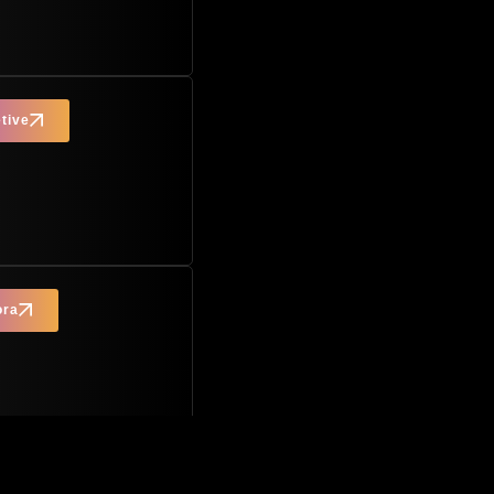
tive
ora