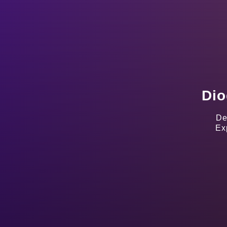
Dio
De
Ex