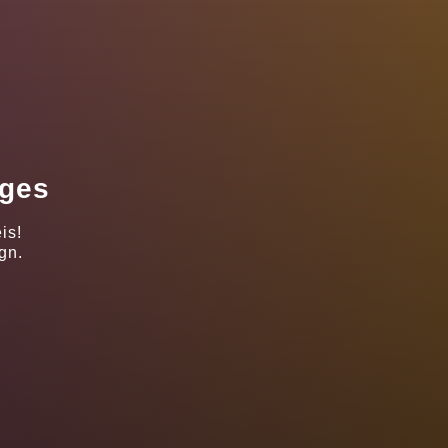
ages
is!
gn.