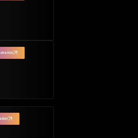
çamento
ador