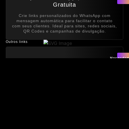
Gratuita
Crie links personalizados do WhatsApp com
mensagem automática para facilitar o contato
com seus clientes. Ideal para sites, redes sociais,
QR Codes e campanhas de divulgação.
Outros links
Hospeda
recomend
Hospedagem
| Link com desconto
A hospedagem que uso nos meus projetos.
Rápida, estável e pronta para seu projeto
Quero
esse
E-book
| Ferramentas de IA que eu
e-
book
uso
As melhores IAs para produtividade. Use o que