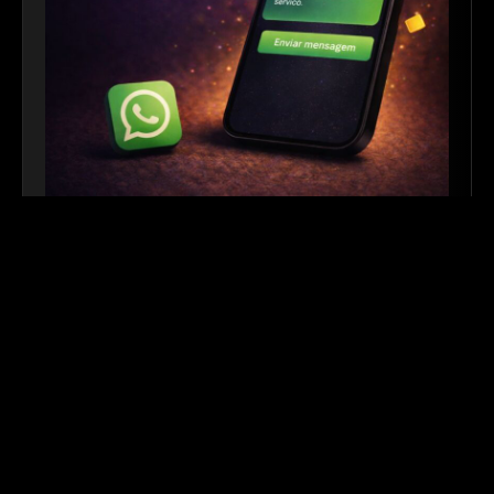
Link para WhatsApp
|
Ferramenta Gratuita
Crie links personalizados do WhatsApp com
mensagem automática para facilitar o contato com
seus clientes. Ideal para sites, redes sociais, QR
Codes e campanhas de divulgação.
Outros links