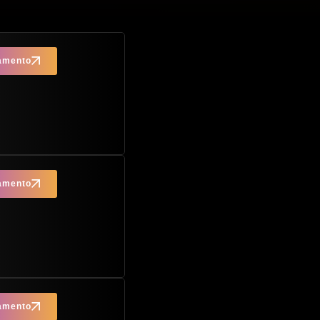
çamento
çamento
çamento