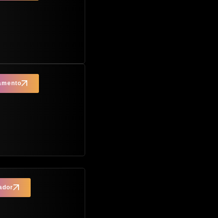
çamento
ador