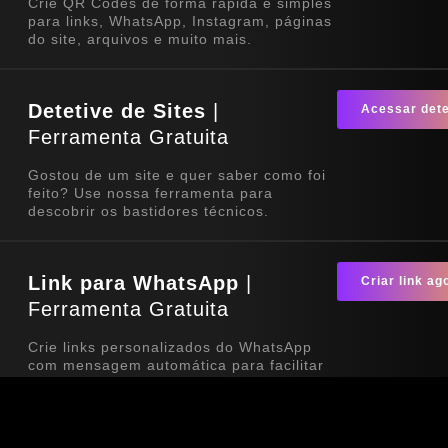
Crie QR Codes de forma rápida e simples
para links, WhatsApp, Instagram, páginas
do site, arquivos e muito mais.
Detetive de Sites
|
Acessar dete
Ferramenta Gratuita
Gostou de um site e quer saber como foi
feito? Use nossa ferramenta para
descobrir os bastidores técnicos.
Link para WhatsApp
|
Criar link ag
Ferramenta Gratuita
Crie links personalizados do WhatsApp
com mensagem automática para facilitar
o contato com seus clientes. Ideal para
sites, redes sociais, QR Codes e
campanhas de divulgação.