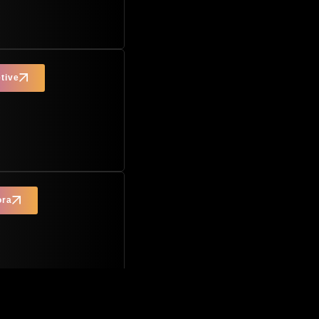
tive
ora