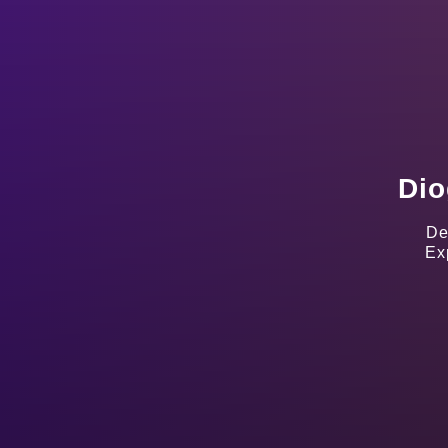
Dio
De
Ex