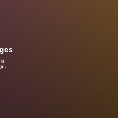
ages
is!
gn.