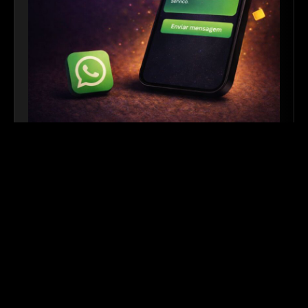
Link para WhatsApp
|
Ferramenta Gratuita
Crie links personalizados do WhatsApp com
mensagem automática para facilitar o contato com
seus clientes. Ideal para sites, redes sociais, QR
Codes e campanhas de divulgação.
Outros links