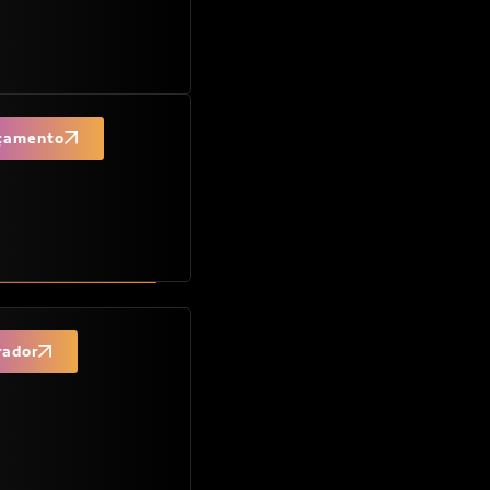
rçamento
rador