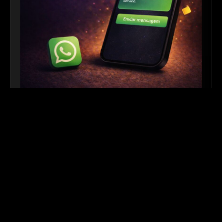
Link para WhatsApp
|
Ferramenta Gratuita
Crie links personalizados do WhatsApp com
mensagem automática para facilitar o contato com
seus clientes. Ideal para sites, redes sociais, QR
Codes e campanhas de divulgação.
Outros links