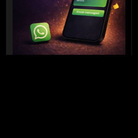
Link para WhatsApp
|
Ferramenta Gratuita
Crie links personalizados do WhatsApp com
mensagem automática para facilitar o contato com
seus clientes. Ideal para sites, redes sociais, QR
Codes e campanhas de divulgação.
Outros links