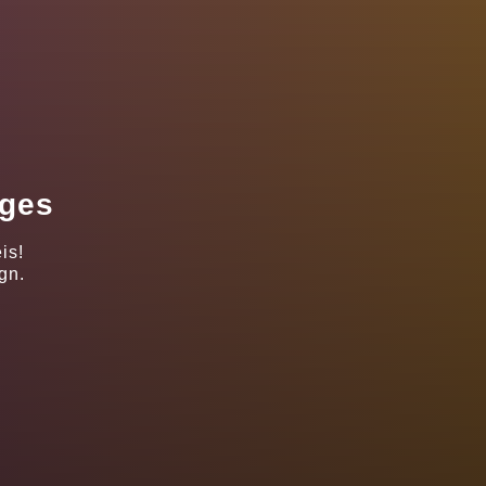
ages
is!
gn.