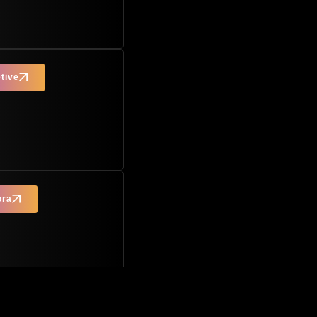
tive
ora