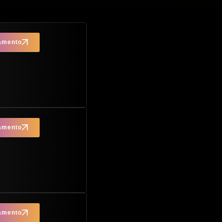
çamento
çamento
çamento