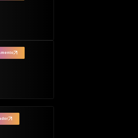
çamento
ador