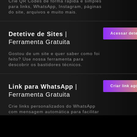
Crie QR Codes de forma rápida e simples
para links, WhatsApp, Instagram, páginas
do site, arquivos e muito mais.
Detetive de Sites
|
Acessar dete
Ferramenta Gratuita
Gostou de um site e quer saber como foi
feito? Use nossa ferramenta para
descobrir os bastidores técnicos.
Link para WhatsApp
|
Criar link ag
Ferramenta Gratuita
Crie links personalizados do WhatsApp
com mensagem automática para facilitar
o contato com seus clientes. Ideal para
sites, redes sociais, QR Codes e
campanhas de divulgação.