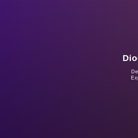
Dio
De
Ex