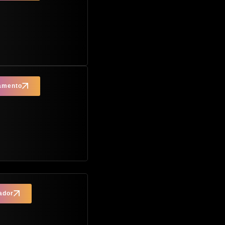
çamento
ador