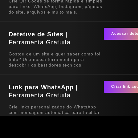
Crie QR Codes de forma rápida e simples
para links, WhatsApp, Instagram, páginas
do site, arquivos e muito mais.
Detetive de Sites
|
Acessar dete
Ferramenta Gratuita
Gostou de um site e quer saber como foi
feito? Use nossa ferramenta para
descobrir os bastidores técnicos.
Link para WhatsApp
|
Criar link ag
Ferramenta Gratuita
Crie links personalizados do WhatsApp
com mensagem automática para facilitar
o contato com seus clientes. Ideal para
sites, redes sociais, QR Codes e
campanhas de divulgação.