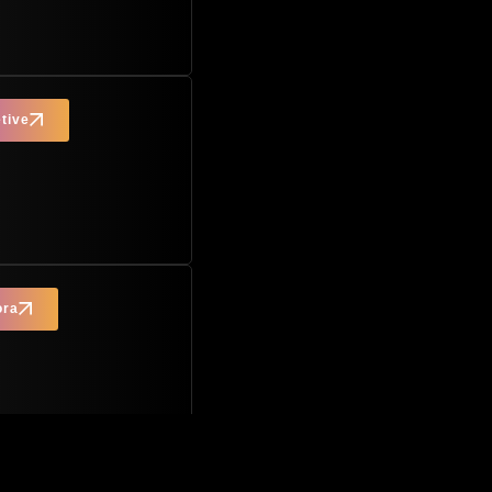
tive
ora