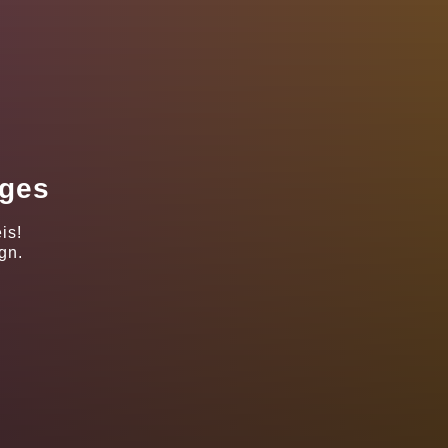
ages
is!
gn.