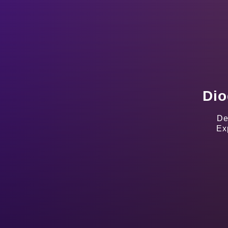
Dio
De
Ex