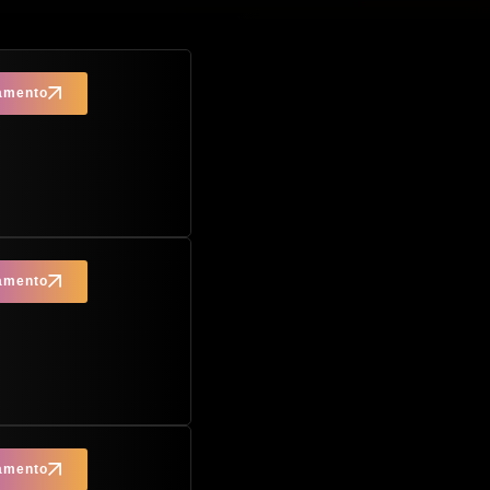
çamento
çamento
çamento