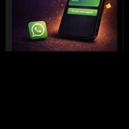
Link para WhatsApp
|
Ferramenta Gratuita
Crie links personalizados do WhatsApp com
mensagem automática para facilitar o contato com
seus clientes. Ideal para sites, redes sociais, QR
Codes e campanhas de divulgação.
Outros links