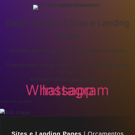
Diogo Passos | Sites e Landing
Pages
Designer apaixonado por criar experiências visuais
incríveis!
Explore meus cursos e aprimore suas habilidades em
design.
Entre em contato para projetos.
Whatsapp
Instagram
Links de contato
Sites e Landing Pages
| Orçamentos