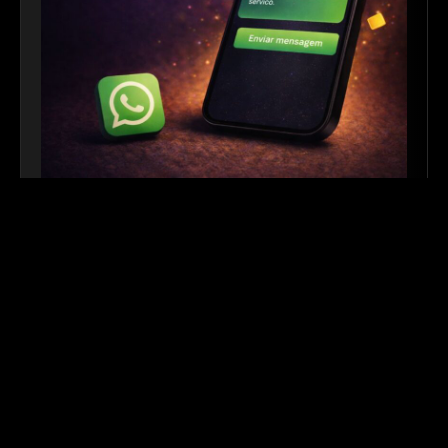
Link para WhatsApp
|
Ferramenta Gratuita
Crie links personalizados do WhatsApp com
mensagem automática para facilitar o contato com
seus clientes. Ideal para sites, redes sociais, QR
Codes e campanhas de divulgação.
Outros links