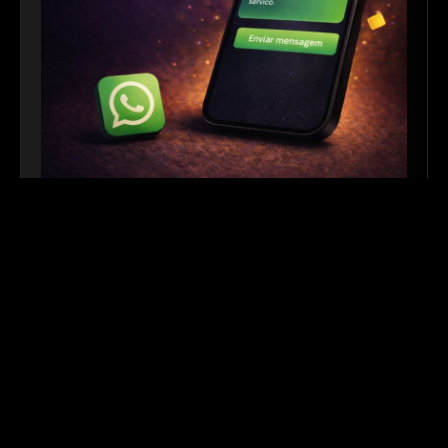
Link para WhatsApp
|
Ferramenta Gratuita
Crie links personalizados do WhatsApp com
mensagem automática para facilitar o contato com
seus clientes. Ideal para sites, redes sociais, QR
Codes e campanhas de divulgação.
Outros links