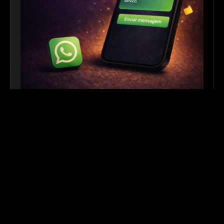
Link para WhatsApp
|
Ferramenta Gratuita
Crie links personalizados do WhatsApp com
mensagem automática para facilitar o contato com
seus clientes. Ideal para sites, redes sociais, QR
Codes e campanhas de divulgação.
Outros links