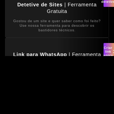
detetiv
Detetive de Sites
| Ferramenta
Gratuita
Gostou de um site e quer saber como foi feito?
Use nossa ferramenta para descobrir os
bastidores técnicos.
Criar
link
Link para WhatsApp
| Ferramenta
agora
Gratuita
Crie links personalizados do WhatsApp com
mensagem automática para facilitar o contato
com seus clientes. Ideal para sites, redes sociais,
QR Codes e campanhas de divulgação.
Outros links
Hospeda
recomend
Hospedagem
| Link com desconto