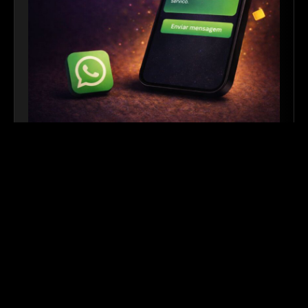
Link para WhatsApp
|
Ferramenta Gratuita
Crie links personalizados do WhatsApp com
mensagem automática para facilitar o contato com
seus clientes. Ideal para sites, redes sociais, QR
Codes e campanhas de divulgação.
Outros links