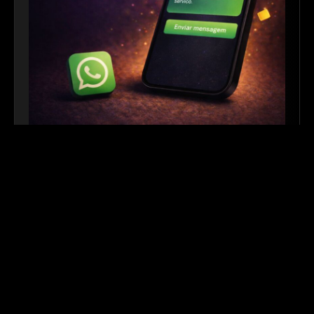
Link para WhatsApp
|
Ferramenta Gratuita
Crie links personalizados do WhatsApp com
mensagem automática para facilitar o contato com
seus clientes. Ideal para sites, redes sociais, QR
Codes e campanhas de divulgação.
Outros links