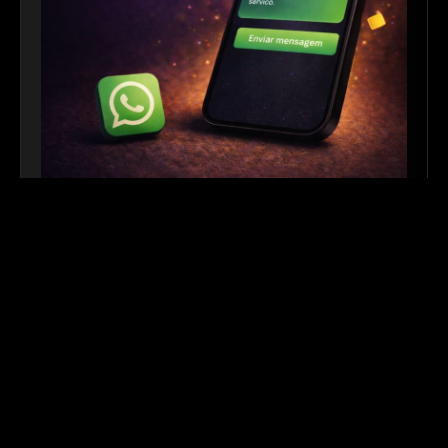
Link para WhatsApp
|
Ferramenta Gratuita
Crie links personalizados do WhatsApp com
mensagem automática para facilitar o contato com
seus clientes. Ideal para sites, redes sociais, QR
Codes e campanhas de divulgação.
Outros links