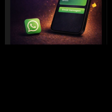
Link para WhatsApp
|
Ferramenta Gratuita
Crie links personalizados do WhatsApp com
mensagem automática para facilitar o contato com
seus clientes. Ideal para sites, redes sociais, QR
Codes e campanhas de divulgação.
Outros links