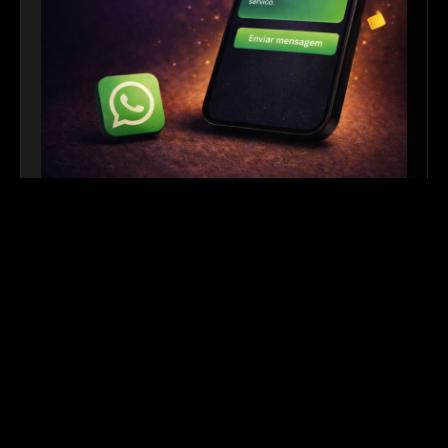
Link para WhatsApp
|
Ferramenta Gratuita
Crie links personalizados do WhatsApp com
mensagem automática para facilitar o contato com
seus clientes. Ideal para sites, redes sociais, QR
Codes e campanhas de divulgação.
Outros links