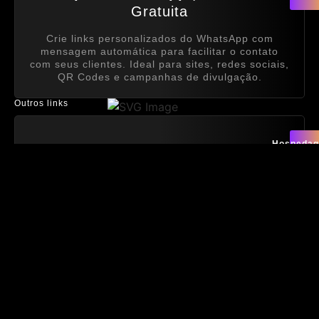
Gratuita
Crie links personalizados do WhatsApp com
mensagem automática para facilitar o contato
com seus clientes. Ideal para sites, redes sociais,
QR Codes e campanhas de divulgação.
Outros links
Hospeda
recomend
Hospedagem
| Link com desconto
A hospedagem que uso nos meus projetos.
Rápida, estável e pronta para seu projeto
Quero
esse
E-book
| Ferramentas de IA que eu
e-
book
uso
As melhores IAs para produtividade. Use o que