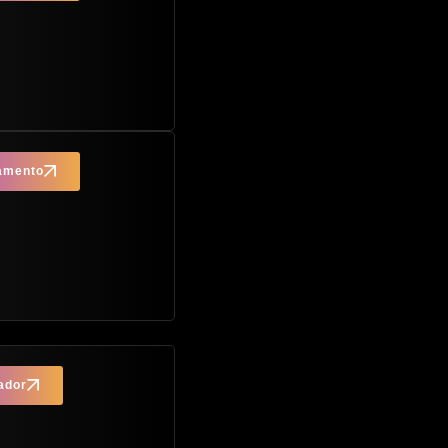
çamento
ador