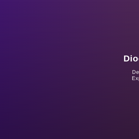
Dio
De
Ex