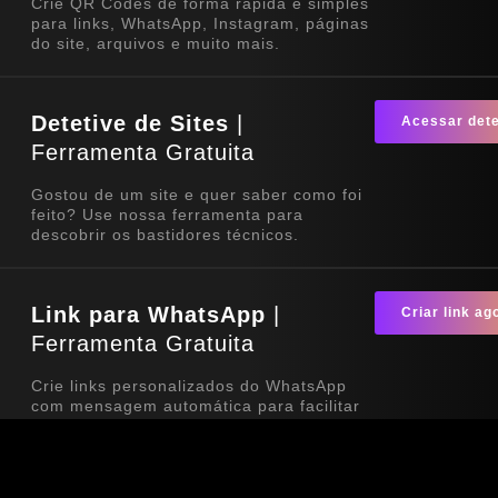
Crie QR Codes de forma rápida e simples
para links, WhatsApp, Instagram, páginas
do site, arquivos e muito mais.
Detetive de Sites
|
Acessar dete
Ferramenta Gratuita
Gostou de um site e quer saber como foi
feito? Use nossa ferramenta para
descobrir os bastidores técnicos.
Link para WhatsApp
|
Criar link ag
Ferramenta Gratuita
Crie links personalizados do WhatsApp
com mensagem automática para facilitar
o contato com seus clientes. Ideal para
sites, redes sociais, QR Codes e
campanhas de divulgação.