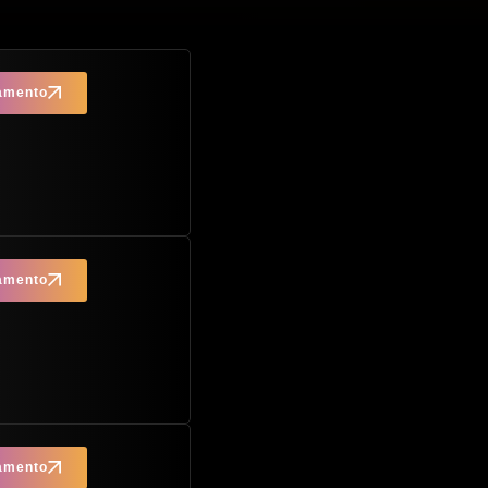
çamento
çamento
çamento