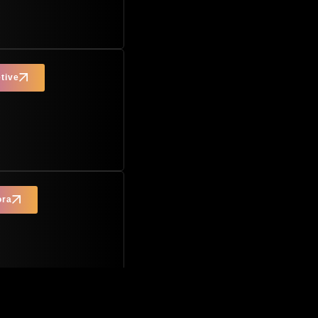
tive
ora