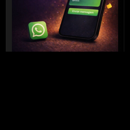
Link para WhatsApp
|
Ferramenta Gratuita
Crie links personalizados do WhatsApp com
mensagem automática para facilitar o contato com
seus clientes. Ideal para sites, redes sociais, QR
Codes e campanhas de divulgação.
Outros links