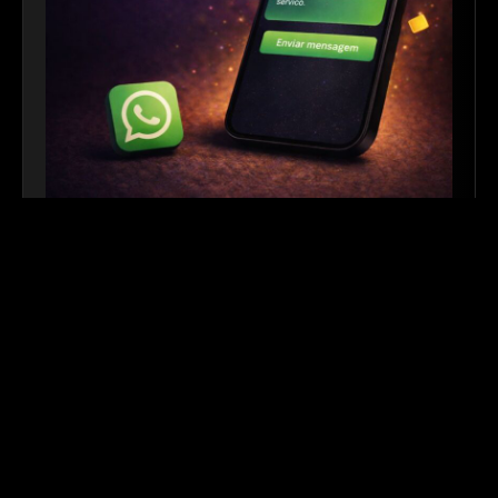
Link para WhatsApp
|
Ferramenta Gratuita
Crie links personalizados do WhatsApp com
mensagem automática para facilitar o contato com
seus clientes. Ideal para sites, redes sociais, QR
Codes e campanhas de divulgação.
Outros links