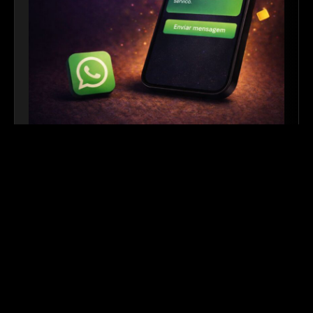
Link para WhatsApp
|
Ferramenta Gratuita
Crie links personalizados do WhatsApp com
mensagem automática para facilitar o contato com
seus clientes. Ideal para sites, redes sociais, QR
Codes e campanhas de divulgação.
Outros links