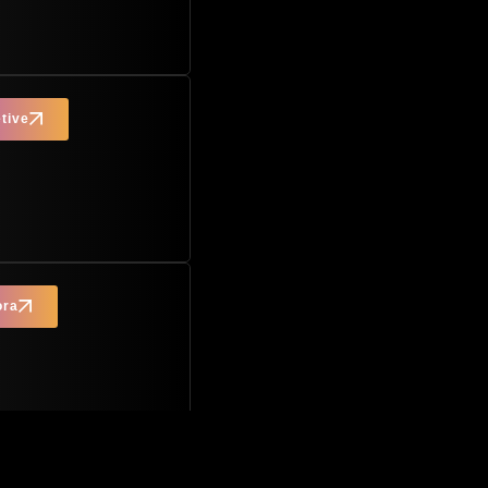
tive
ora