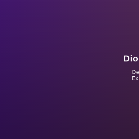
Dio
De
Ex