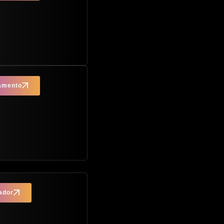
çamento
ador