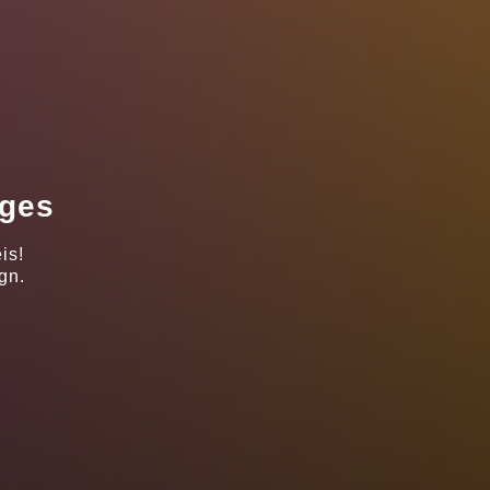
ages
is!
gn.