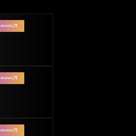
çamento
çamento
çamento