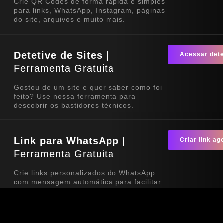
Crie QR Codes de forma rápida e simples
para links, WhatsApp, Instagram, páginas
do site, arquivos e muito mais.
Detetive de Sites
|
Acessar dete
Ferramenta Gratuita
Gostou de um site e quer saber como foi
feito? Use nossa ferramenta para
descobrir os bastidores técnicos.
Link para WhatsApp
|
Criar link ag
Ferramenta Gratuita
Crie links personalizados do WhatsApp
com mensagem automática para facilitar
o contato com seus clientes. Ideal para
sites, redes sociais, QR Codes e
campanhas de divulgação.