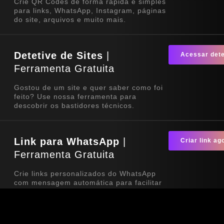
Crie QR Codes de forma rápida e simples
para links, WhatsApp, Instagram, páginas
do site, arquivos e muito mais.
Detetive de Sites
|
Acessar dete
Ferramenta Gratuita
Gostou de um site e quer saber como foi
feito? Use nossa ferramenta para
descobrir os bastidores técnicos.
Link para WhatsApp
|
Criar link ag
Ferramenta Gratuita
Crie links personalizados do WhatsApp
com mensagem automática para facilitar
o contato com seus clientes. Ideal para
sites, redes sociais, QR Codes e
campanhas de divulgação.