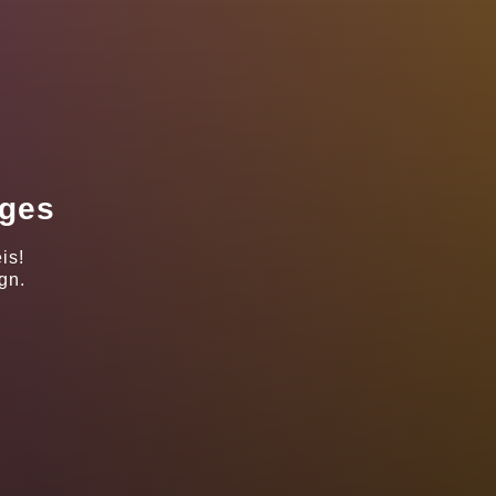
ages
is!
gn.