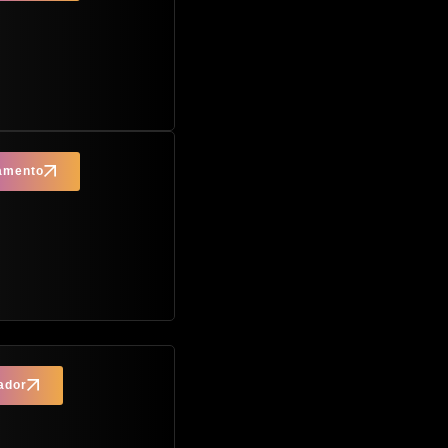
çamento
ador