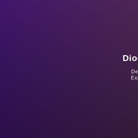
Dio
De
Ex