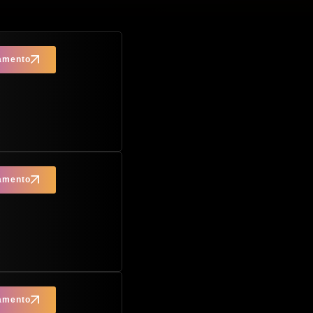
çamento
çamento
çamento