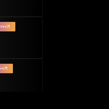
tive
ora