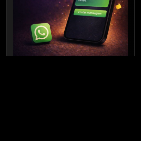
Link para WhatsApp
|
Ferramenta Gratuita
Crie links personalizados do WhatsApp com
mensagem automática para facilitar o contato com
seus clientes. Ideal para sites, redes sociais, QR
Codes e campanhas de divulgação.
Outros links