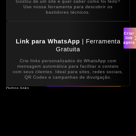
Gostou de um site e quer saber como foi feito?
Use nossa ferramenta para descobrir os
bastidores técnicos.
Criar
link
Link para WhatsApp
| Ferramenta
agora
Gratuita
Crie links personalizados do WhatsApp com
mensagem automática para facilitar o contato
com seus clientes. Ideal para sites, redes sociais,
QR Codes e campanhas de divulgação.
Outros links
Hospeda
recomend
Hospedagem
| Link com desconto
A hospedagem que uso nos meus projetos.
Rápida, estável e pronta para seu projeto