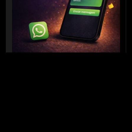
Link para WhatsApp
|
Ferramenta Gratuita
Crie links personalizados do WhatsApp com
mensagem automática para facilitar o contato com
seus clientes. Ideal para sites, redes sociais, QR
Codes e campanhas de divulgação.
Outros links