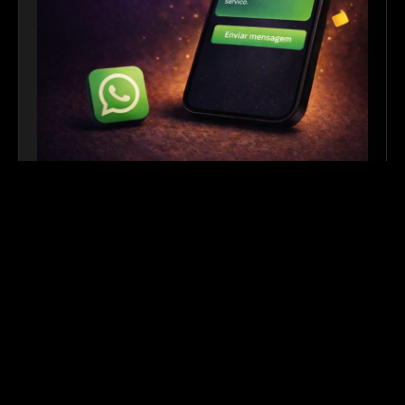
Link para WhatsApp
|
Ferramenta Gratuita
Crie links personalizados do WhatsApp com
mensagem automática para facilitar o contato com
seus clientes. Ideal para sites, redes sociais, QR
Codes e campanhas de divulgação.
Outros links