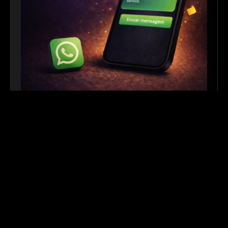
Link para WhatsApp
|
Ferramenta Gratuita
Crie links personalizados do WhatsApp com
mensagem automática para facilitar o contato com
seus clientes. Ideal para sites, redes sociais, QR
Codes e campanhas de divulgação.
Outros links