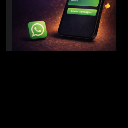
Link para WhatsApp
|
Ferramenta Gratuita
Crie links personalizados do WhatsApp com
mensagem automática para facilitar o contato com
seus clientes. Ideal para sites, redes sociais, QR
Codes e campanhas de divulgação.
Outros links