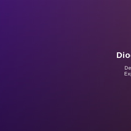
Dio
De
Ex