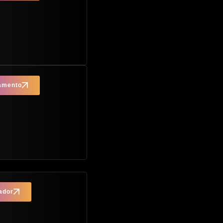
çamento
ador