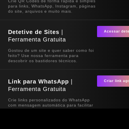
Crie QR Codes de forma rápida e simples
para links, WhatsApp, Instagram, páginas
do site, arquivos e muito mais.
Detetive de Sites
|
Acessar dete
Ferramenta Gratuita
Gostou de um site e quer saber como foi
feito? Use nossa ferramenta para
descobrir os bastidores técnicos.
Link para WhatsApp
|
Criar link ag
Ferramenta Gratuita
Crie links personalizados do WhatsApp
com mensagem automática para facilitar
o contato com seus clientes. Ideal para
sites, redes sociais, QR Codes e
campanhas de divulgação.