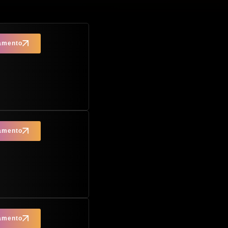
çamento
çamento
çamento