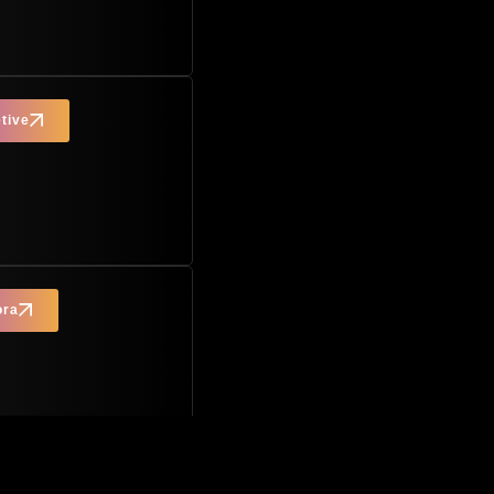
tive
ora