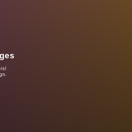
ages
is!
gn.