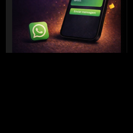
Link para WhatsApp
|
Ferramenta Gratuita
Crie links personalizados do WhatsApp com
mensagem automática para facilitar o contato com
seus clientes. Ideal para sites, redes sociais, QR
Codes e campanhas de divulgação.
Outros links