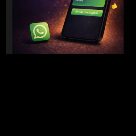
Link para WhatsApp
|
Ferramenta Gratuita
Crie links personalizados do WhatsApp com
mensagem automática para facilitar o contato com
seus clientes. Ideal para sites, redes sociais, QR
Codes e campanhas de divulgação.
Outros links