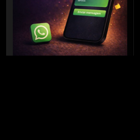
Link para WhatsApp
|
Ferramenta Gratuita
Crie links personalizados do WhatsApp com
mensagem automática para facilitar o contato com
seus clientes. Ideal para sites, redes sociais, QR
Codes e campanhas de divulgação.
Outros links